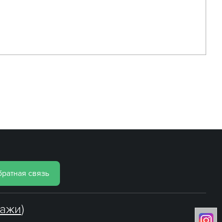
ратная связь
лажи
)